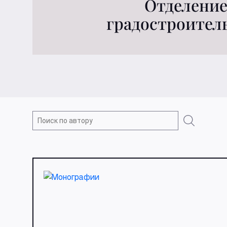
Отделени
градостроител