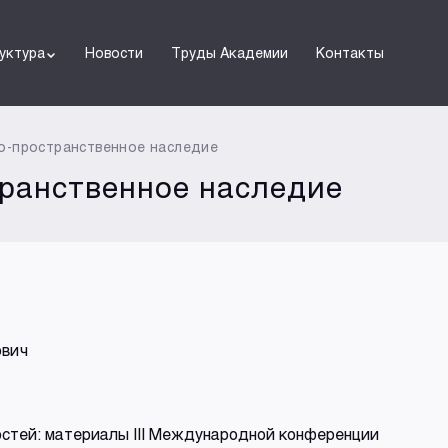
уктура
Новости
Труды Академии
Контакты
но-пространственное наследие
транственное наследие
вич
остей: материалы III Международной конференции