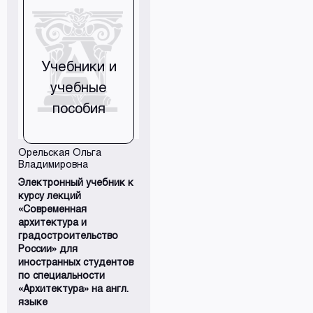
Настоящий курс
охватывает материал от
изучения структурных
узлов здания и
отдельных его
элементов до
Учебники и
сооружения в целом и
направлен на то, чтобы
учебные
максимально
ознакомить студен...
пособия
Орельская Ольга
Владимировна
Электронный учебник к
курсу лекций
«Современная
архитектура и
градостроительство
России» для
иностранных студентов
по специальности
«Архитектура» на англ.
языке