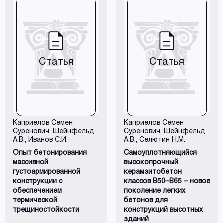
Статья
Статья
Каприелов Семен
Каприелов Семен
Суренович
, Шейнфельд
Суренович
, Шейнфельд
А.В., Иванов С.И.
А.В., Селютин Н.М.
Опыт бетонирования
Самоуплотняющийся
массивной
высокопрочный
густоармированной
керамзитобетон
конструкции с
классов В50–В65 – новое
обеспечением
поколение легких
термической
бетонов для
трещиностойкости
конструкций высотных
зданий