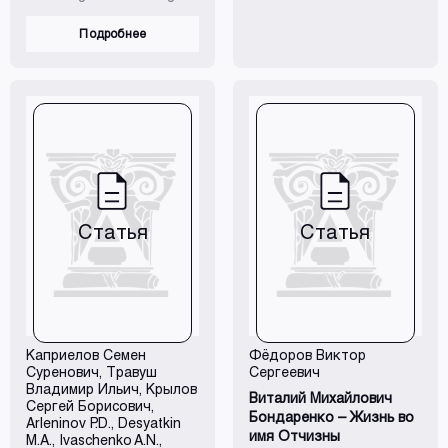
alkali lightweight concrete
on the basis of corn
Подробнее
waste.
Статья
Статья
Каприелов Семен
Фёдоров Виктор
Суренович
,
Травуш
Сергеевич
Владимир Ильич
,
Крылов
Виталий Михайлович
Сергей Борисович
,
Бондаренко – Жизнь во
Arleninov P.D., Desyatkin
имя Отчизны
M.A., Ivaschenko A.N.,