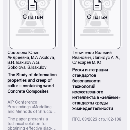
Статья
Статья
Соколова Юлия
Теличенко Валерий
Андреевна
, M.A. Akulova,
Иванович
, Лапидус А. А.,
B.R. Isakulov, A.G.
Слесарев М. Ю
Sokolova, B.Isakulov
Риски интеграции
The Study of deformation
стандартов
properties and creep of
безопасности
sulfur – containing wood
технологий
Concrete Composites
искусственного
интеллекта в «зелёные»
AIP Conference
стандарты среды
Proceedings «Modelling
жизнедеятельности
and Methods of Structural
Analysis», май 2023,
The paper presents a
ПГС. 08/2023 стр.102-108
р.р.020031-1—020031-7
technical solution for
obtaining effective slag-