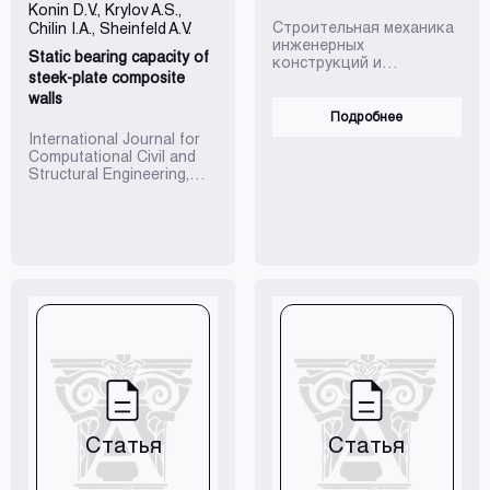
Konin D.V., Krylov A.S.,
Строительная механика
Chilin I.A., Sheinfeld A.V.
инженерных
Static bearing capacity of
конструкций и
steek-plate composite
сооружений. 2022. Т. 18.
№ 6. С. 487-489. Краткий
walls
очерк об активной
Подробнее
жизненной позиции,
International Journal for
научном и творческом
Computational Civil and
наследии Академика
Structural Engineering,
РААСН В.М. Бондаренко
19(4), 166–181.
(1925-2018)
Статья
Статья