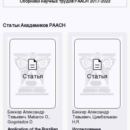
Сборники научных трудов РААСН 2017-2023
Статьи Академиков РААСН
Статья
Статья
Беккер Александр
Беккер Александр
Тевьевич
, Makarov O.,
Тевьевич
, Цимбельман
Gogoladze D.
Н.Я.
Application of the Brazilian
Исследование