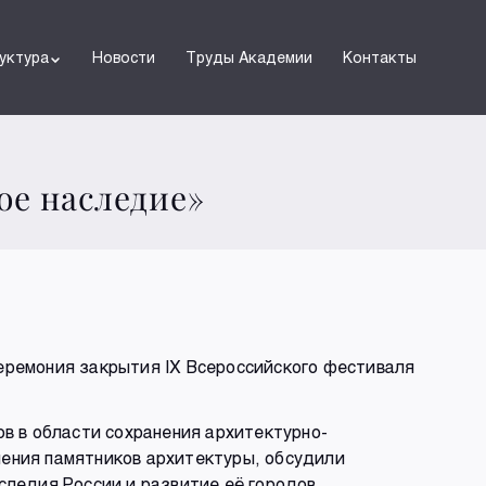
уктура
Новости
Труды Академии
Контакты
ое наследие»
еремония закрытия IX Всероссийского фестиваля
в в области сохранения архитектурно-
ления памятников архитектуры, обсудили
следия России и развитие её городов.