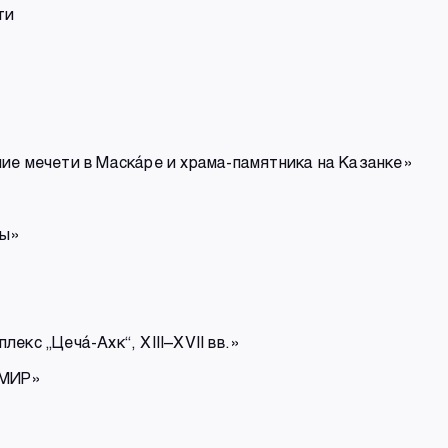
ти
ие мечети в Маска́ре и храма-памятника на Казанке»
сы»
кс „Цеча́-Ахк“, XIII–XVII вв.»
«МИР»